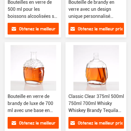
Bouteilles en verre de
Bouteille de brandy en
500 ml pour les
verre avec un design
boissons alcoolisées sur
unique personnalisé
mesure
500ml 700ml 750ml
Obtenez le meilleur
Obtenez le meilleur prix
1000ml
prix
Bouteille en verre de
Classic Clear 375ml 500ml
brandy de luxe de 700
750ml 700ml Whisky
ml avec une base en
Whiskey Brandy Tequila
verre super flint
Spiritueux Liqueur Verre
Obtenez le meilleur
Obtenez le meilleur prix
Vodka Bouteille pour le