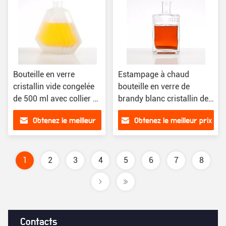
Bouteille en verre
Estampage à chaud
cristallin vide congelée
bouteille en verre de
de 500 ml avec collier en
brandy blanc cristallin de
aluminium plastique PP
0,5 L pour processus de
Obtenez le meilleur
Obtenez le meilleur prix
fabrication personnalisé
prix
1
2
3
4
5
6
7
8
Contacts