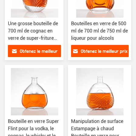
Une grosse bouteille de
Bouteilles en verre de 500
700 ml de cognac en
ml de 700 ml de 750 ml de
verre de super-friture
liqueur pour alcools
pour le whisky sur
Obtenez le meilleur
Obtenez le meilleur prix
mesure Gin Rum Vodka
prix
Bouteille en verre Super
Manipulation de surface
Flint pour la vodka, le
Estampage à chaud
cognac, le whisky et le
Bouteille en verre pour