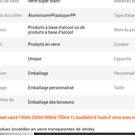
au de base:
verre super blanc
Matériau d
u du collier:
Aluminium+Plastique PP
Type d'étan
Produits à base d'alcool ou de
tion:
Nom du pro
produits à base d'alcool
l:
Produits en verre
Couleur:
Unique
Capacité:
tion:
Emballage
Personnali
age:
Emballage personnalisé
Taille:
tion du
Emballage des boissons
rt carré 100ml 250ml 500ml 750ml 1L bouteille d' huile d' olive avec c
ndues bouteilles en verre transparentes de whisky