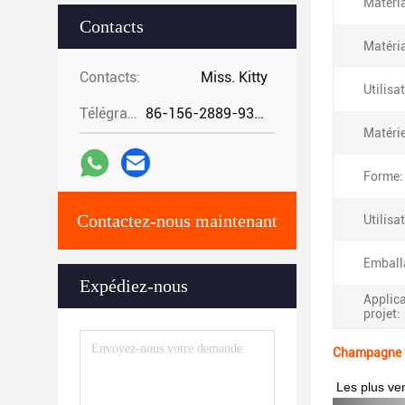
Matéri
Contacts
Matéria
Contacts:
Miss. Kitty
Utilisa
Télégramme:
86-156-2889-9325
Matérie
Forme:
Contactez-nous maintenant
Utilisa
Emball
Expédiez-nous
Applica
projet:
Champagne ve
Les plus ve