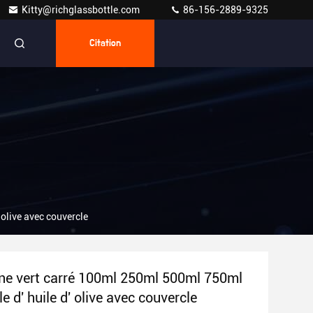
Kitty@richglassbottle.com
86-156-2889-9325
Citation
olive avec couvercle
e vert carré 100ml 250ml 500ml 750ml
le d' huile d' olive avec couvercle