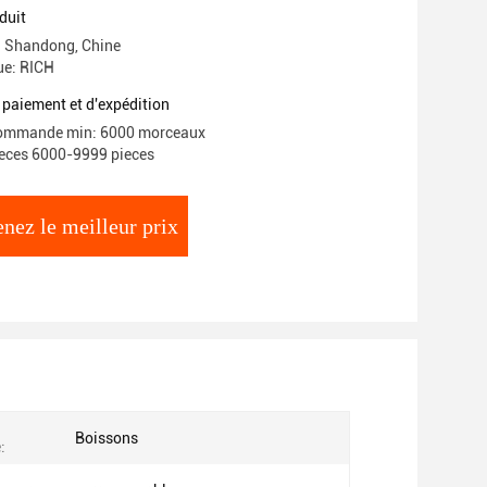
duit
e: Shandong, Chine
e: RICH
 paiement et d'expédition
commande min: 6000 morceaux
ieces 6000-9999 pieces
nez le meilleur prix
Boissons
: