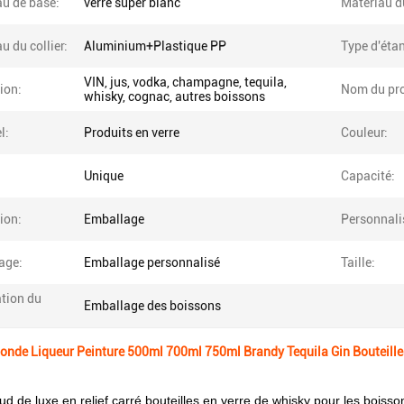
au de base:
verre super blanc
Matériau d
u du collier:
Aluminium+Plastique PP
Type d'étan
VIN, jus, vodka, champagne, tequila,
tion:
Nom du pro
whisky, cognac, autres boissons
l:
Produits en verre
Couleur:
Unique
Capacité:
tion:
Emballage
Personnali
age:
Emballage personnalisé
Taille:
tion du
Emballage des boissons
onde Liqueur Peinture 500ml 700ml 750ml Brandy Tequila Gin Bouteille
d de luxe en relief carré bouteilles en verre de whisky pour les boisso