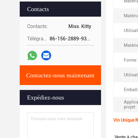
Matéri
Contacts
Matéria
Contacts:
Miss. Kitty
Utilisa
Télégramme:
86-156-2889-9325
Matérie
Forme:
Contactez-nous maintenant
Utilisa
Emball
Expédiez-nous
Applica
projet:
Vin Unique R
Vente à chau