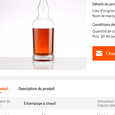
personnal
Détails du pro
Lieu d'origin
Nom de marqu
Conditions de
Quantité de 
Prix: $0.40/p
Obte
roduit
Description du produit
ment de
Utilisation
Estampage à chaud
:
industrielle