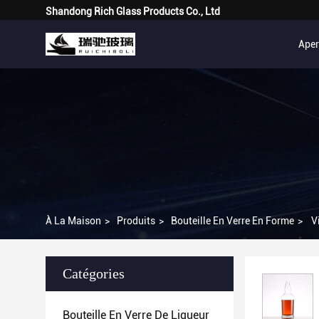
Shandong Rich Glass Products Co., Ltd
Ape
À La Maison
>
Produits
>
Bouteille En Verre En Forme
>
V
Catégories
Bouteille En Verre De Liqueur