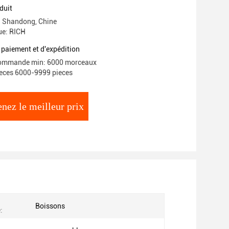
isées
duit
e: Shandong, Chine
e: RICH
 paiement et d'expédition
commande min: 6000 morceaux
ieces 6000-9999 pieces
nez le meilleur prix
Boissons
: